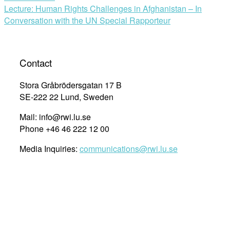
navigation
Lecture: Human Rights Challenges in Afghanistan – In
Conversation with the UN Special Rapporteur
Contact
Stora Gråbrödersgatan 17 B
SE-222 22 Lund, Sweden
Mail: info@rwi.lu.se
Phone +46 46 222 12 00
Media Inquiries:
communications@rwi.lu.se