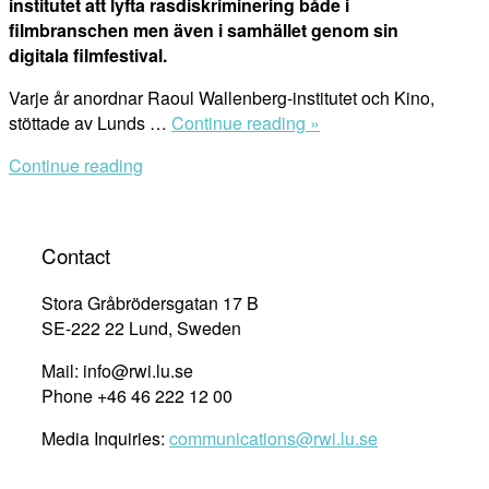
institutet att lyfta rasdiskriminering både i
filmbranschen men även i samhället genom sin
digitala filmfestival.
Varje år anordnar Raoul Wallenberg-institutet och Kino,
“Pressmeddelande:
stöttade av Lunds …
Continue reading »
Filmfestival
Continue reading
lyfter
rasdiskriminering
(Swedish)”
Contact
Stora Gråbrödersgatan 17 B
SE-222 22 Lund, Sweden
Mail: info@rwi.lu.se
Phone +46 46 222 12 00
Media Inquiries:
communications@rwi.lu.se