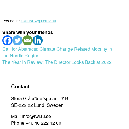
Posted in:
Call for Applications
Share with your friends
Post
Call for Abstracts: Climate Change Related Mobility in
the Nordic Region
navigation
The Year In Review: The Director Looks Back at 2022
Contact
Stora Gråbrödersgatan 17 B
SE-222 22 Lund, Sweden
Mail: info@rwi.lu.se
Phone +46 46 222 12 00